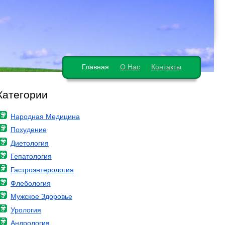
Главная
О Нас
Контакты
Категории
Народная Медицина
Похудение
Диетология
Гепатология
Гастроэнтерология
Флебология
Мужское Здоровье
Урология
Андрология