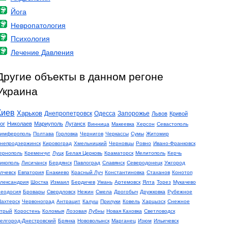
Йога
Невропатология
Психология
Лечение Давления
Другие объекты в данном регоне
Украина
Киев
Харьков
Днепропетровск
Одесса
Запорожье
Львов
Кривой
ог
Николаев
Мариуполь
Луганск
Винница
Макеевка
Херсон
Севастополь
имферополь
Полтава
Горловка
Чернигов
Черкассы
Сумы
Житомир
непродзержинск
Кировоград
Хмельницкий
Черновцы
Ровно
Ивано-Франковск
ернополь
Кременчуг
Луцк
Белая Церковь
Краматорск
Мелитополь
Керчь
икополь
Лисичанск
Бердянск
Павлоград
Славянск
Северодонецк
Ужгород
лчевск
Евпатория
Енакиево
Красный Луч
Константиновка
Стаханов
Конотоп
лександрия
Шостка
Измаил
Бердичев
Умань
Артемовск
Ялта
Торез
Мукачево
еодосия
Бровары
Свердловск
Нежин
Смела
Дрогобыч
Дружковка
Рубежное
ахтерск
Червоноград
Антрацит
Калуш
Прилуки
Ковель
Харцызск
Снежное
трый
Коростень
Коломыя
Лозовая
Лубны
Новая Каховка
Светловодск
елгород-Днестровский
Брянка
Нововолынск
Марганец
Изюм
Ильичевск