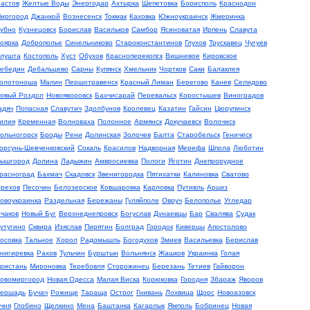
астов
Желтые Воды
Энергодар
Ахтырка
Шепетовка
Борисполь
Краснодон
иргород
Джанкой
Вознесенск
Токмак
Каховка
Южноукраинск
Жмеринка
убно
Кузнецовск
Борислав
Васильков
Самбор
Ясиноватая
Ирпень
Славута
оярка
Доброполье
Синельниково
Староконстантинов
Глухов
Трускавец
Чугуев
лушта
Костополь
Хуст
Обухов
Красноперекопск
Вишневое
Кировское
ебедин
Дебальцево
Сарны
Купянск
Хмельник
Чортков
Саки
Балаклея
олотоноша
Малин
Першотравенск
Красный Лиман
Берегово
Канев
Селидово
овый Роздол
Новояворовск
Бахчисарай
Перевальск
Коростышев
Виноградов
адяч
Попасная
Славутич
Здолбунов
Кролевец
Казатин
Гайсин
Цюрупинск
илия
Кременная
Волноваха
Полонное
Армянск
Докучаевск
Волочиск
ольногорск
Броды
Рени
Долинская
Золочев
Балта
Старобельск
Геническ
орсунь-Шевченковский
Сокаль
Красилов
Надворная
Мерефа
Шпола
Люботин
ышгород
Долина
Ладыжин
Амвросиевка
Пологи
Яготин
Днепрорудное
расноград
Бахмач
Скадовск
Звенигородка
Пятихатки
Калиновка
Сватово
рехов
Песочин
Белозерское
Ковшаровка
Карловка
Путивль
Арциз
овоукраинка
Раздельная
Бережаны
Гуляйполе
Овруч
Белополье
Угледар
чаков
Новый Буг
Верхнеднепровск
Богуслав
Дунаевцы
Бар
Свалява
Судак
утугино
Сквира
Изяслав
Пирятин
Болград
Городок
Киверцы
Апостолово
осовка
Тальное
Хорол
Радомышль
Богодухов
Змиев
Васильевка
Берислав
нигиревка
Рахов
Тульчин
Бурштын
Вольнянск
Жашков
Украинка
Голая
ристань
Мироновка
Теребовля
Сторожинец
Березань
Тетиев
Гайворон
овомиргород
Новая Одесса
Малая Виска
Корюковка
Городня
Збараж
Яворов
ершадь
Бучач
Рожище
Тараща
Острог
Гнивань
Лохвица
Щорс
Новоазовск
чня
Глобино
Щелкино
Мена
Баштанка
Кагарлык
Ямполь
Бобринец
Новая