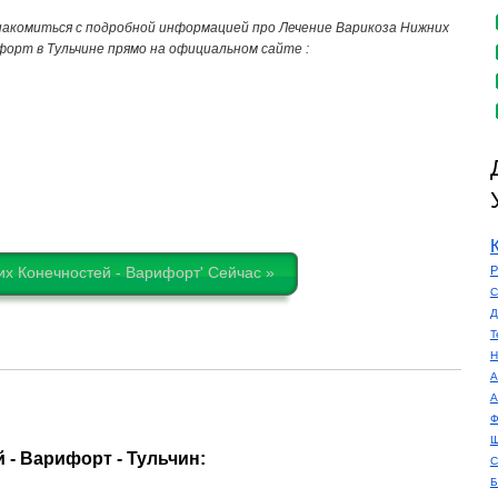
акомиться с подробной информацией про Лечение Варикоза Нижних
форт в Тульчине прямо на официальном сайте :
х Конечностей - Варифорт' Сейчас »
Р
С
Д
Т
Н
А
А
Ф
Ш
- Варифорт - Тульчин:
С
Б