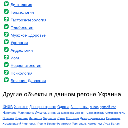
Диетология
Гепатология
Гастроэнтерология
Флебология
Мужское Здоровье
Урология
Андрология
Йога
Невропатология
Психология
Лечение Давления
Другие объекты в данном регоне Украина
Киев
Харьков
Днепропетровск
Одесса
Запорожье
Львов
Кривой Рог
Николаев
Мариуполь
Луганск
Винница
Макеевка
Херсон
Севастополь
Симферополь
Полтава
Горловка
Чернигов
Черкассы
Сумы
Житомир
Днепродзержинск
Кировоград
Хмельницкий
Черновцы
Ровно
Ивано-Франковск
Тернополь
Кременчуг
Луцк
Белая