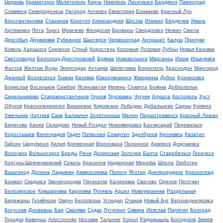
Церковь
Краматорск
Мелитополь
Керчь
Никополь
Лисичанск
Бердянск
Павлоград
Славянск
Северодонецк
Ужгород
Алчевск
Евпатория
Енакиево
Красный Луч
Константиновка
Стаханов
Конотоп
Александрия
Шостка
Измаил
Бердичев
Умань
Артемовск
Ялта
Торез
Мукачево
Феодосия
Бровары
Свердловск
Нежин
Смела
Дрогобыч
Дружковка
Рубежное
Шахтерск
Червоноград
Антрацит
Калуш
Прилуки
Ковель
Харцызск
Снежное
Стрый
Коростень
Коломыя
Лозовая
Лубны
Новая Каховка
Светловодск
Белгород-Днестровский
Брянка
Нововолынск
Марганец
Изюм
Ильичевск
Фастов
Желтые Воды
Энергодар
Ахтырка
Шепетовка
Борисполь
Краснодон
Миргород
Джанкой
Вознесенск
Токмак
Каховка
Южноукраинск
Жмеринка
Дубно
Кузнецовск
Борислав
Васильков
Самбор
Ясиноватая
Ирпень
Славута
Боярка
Доброполье
Синельниково
Староконстантинов
Глухов
Трускавец
Чугуев
Алушта
Костополь
Хуст
Обухов
Красноперекопск
Вишневое
Кировское
Лебедин
Дебальцево
Сарны
Купянск
Хмельник
Чортков
Саки
Балаклея
Золотоноша
Малин
Першотравенск
Красный Лиман
Берегово
Канев
Селидово
Новый Роздол
Новояворовск
Бахчисарай
Перевальск
Коростышев
Виноградов
Гадяч
Попасная
Славутич
Здолбунов
Кролевец
Казатин
Гайсин
Цюрупинск
Килия
Кременная
Волноваха
Полонное
Армянск
Докучаевск
Волочиск
Вольногорск
Броды
Рени
Долинская
Золочев
Балта
Старобельск
Геническ
Корсунь-Шевченковский
Сокаль
Красилов
Надворная
Мерефа
Шпола
Люботин
Вышгород
Долина
Ладыжин
Амвросиевка
Пологи
Яготин
Днепрорудное
Красноград
Бахмач
Скадовск
Звенигородка
Пятихатки
Калиновка
Сватово
Орехов
Песочин
Белозерское
Ковшаровка
Карловка
Путивль
Арциз
Новоукраинка
Раздельная
Бережаны
Гуляйполе
Овруч
Белополье
Угледар
Очаков
Новый Буг
Верхнеднепровск
Богуслав
Дунаевцы
Бар
Свалява
Судак
Лутугино
Сквира
Изяслав
Пирятин
Болград
Городок
Киверцы
Апостолово
Носовка
Тальное
Хорол
Радомышль
Богодухов
Змиев