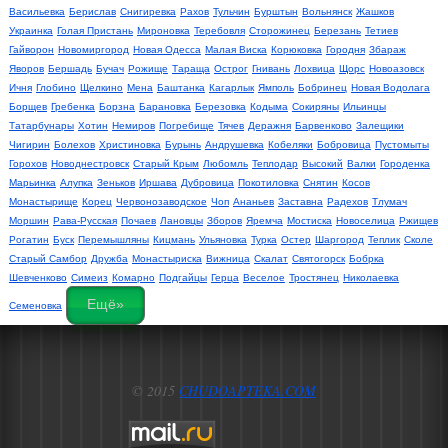
Васильевка
Берислав
Снигиревка
Рахов
Тульчин
Бурштын
Вольнянск
Жашков
Украинка
Голая Пристань
Мироновка
Теребовля
Сторожинец
Березань
Тетиев
Гайворон
Новомиргород
Новая Одесса
Малая Виска
Корюковка
Городня
Збараж
Яворов
Бершадь
Бучач
Рожище
Тараща
Острог
Гнивань
Лохвица
Щорс
Новоазовск
Ичня
Глобино
Щелкино
Мена
Баштанка
Кагарлык
Ямполь
Бобринец
Новая Водолага
Борщев
Гребенка
Борзна
Барановка
Березовка
Кодыма
Сокиряны
Ильинцы
Татарбунары
Хотин
Немиров
Погребище
Тячев
Деражня
Барвенково
Залещики
Чигирин
Болехов
Христиновка
Бурынь
Андрушевка
Кобеляки
Бобровица
Пустомыты
Горохов
Новоднестровск
Старый Крым
Любомль
Теплодар
Высокий
Валки
Городенка
Марьинка
Алупка
Зеньков
Иршава
Дубровица
Покотиловка
Снятин
Косов
Монастырище
Корец
Червонозаводское
Чоп
Ананьев
Заставна
Радехов
Тлумач
Моршин
Рава-Русская
Почаев
Лановцы
Зборов
Яремча
Мостиска
Новоселица
Ржищев
Рогатин
Буск
Перемышляны
Кицмань
Ульяновка
Турка
Остер
Шаргород
Теплик
Сколе
Старый Самбор
Дружба
Монастыриска
Вижница
Скалат
Святогорск
Бобрка
Шевченково
Симеиз
Комарно
Подгайцы
Герца
Веселое
Тростянец
Николаевка
Ещё»
Семеновка
© 2015
CHUDOAPTEKA.COM