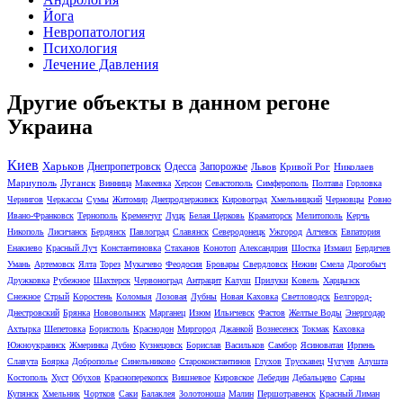
Йога
Невропатология
Психология
Лечение Давления
Другие объекты в данном регоне
Украина
Киев
Харьков
Днепропетровск
Одесса
Запорожье
Львов
Кривой Рог
Николаев
Мариуполь
Луганск
Винница
Макеевка
Херсон
Севастополь
Симферополь
Полтава
Горловка
Чернигов
Черкассы
Сумы
Житомир
Днепродзержинск
Кировоград
Хмельницкий
Черновцы
Ровно
Ивано-Франковск
Тернополь
Кременчуг
Луцк
Белая Церковь
Краматорск
Мелитополь
Керчь
Никополь
Лисичанск
Бердянск
Павлоград
Славянск
Северодонецк
Ужгород
Алчевск
Евпатория
Енакиево
Красный Луч
Константиновка
Стаханов
Конотоп
Александрия
Шостка
Измаил
Бердичев
Умань
Артемовск
Ялта
Торез
Мукачево
Феодосия
Бровары
Свердловск
Нежин
Смела
Дрогобыч
Дружковка
Рубежное
Шахтерск
Червоноград
Антрацит
Калуш
Прилуки
Ковель
Харцызск
Снежное
Стрый
Коростень
Коломыя
Лозовая
Лубны
Новая Каховка
Светловодск
Белгород-
Днестровский
Брянка
Нововолынск
Марганец
Изюм
Ильичевск
Фастов
Желтые Воды
Энергодар
Ахтырка
Шепетовка
Борисполь
Краснодон
Миргород
Джанкой
Вознесенск
Токмак
Каховка
Южноукраинск
Жмеринка
Дубно
Кузнецовск
Борислав
Васильков
Самбор
Ясиноватая
Ирпень
Славута
Боярка
Доброполье
Синельниково
Староконстантинов
Глухов
Трускавец
Чугуев
Алушта
Костополь
Хуст
Обухов
Красноперекопск
Вишневое
Кировское
Лебедин
Дебальцево
Сарны
Купянск
Хмельник
Чортков
Саки
Балаклея
Золотоноша
Малин
Першотравенск
Красный Лиман