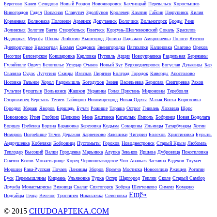
Берегово
Канев
Селидово
Новый Роздол
Новояворовск
Бахчисарай
Перевальск
Коростышев
Виноградов
Гадяч
Попасная
Славутич
Здолбунов
Кролевец
Казатин
Гайсин
Цюрупинск
Килия
Кременная
Волноваха
Полонное
Армянск
Докучаевск
Волочиск
Вольногорск
Броды
Рени
Долинская
Золочев
Балта
Старобельск
Геническ
Корсунь-Шевченковский
Сокаль
Красилов
Надворная
Мерефа
Шпола
Люботин
Вышгород
Долина
Ладыжин
Амвросиевка
Пологи
Яготин
Днепрорудное
Красноград
Бахмач
Скадовск
Звенигородка
Пятихатки
Калиновка
Сватово
Орехов
Песочин
Белозерское
Ковшаровка
Карловка
Путивль
Арциз
Новоукраинка
Раздельная
Бережаны
Гуляйполе
Овруч
Белополье
Угледар
Очаков
Новый Буг
Верхнеднепровск
Богуслав
Дунаевцы
Бар
Свалява
Судак
Лутугино
Сквира
Изяслав
Пирятин
Болград
Городок
Киверцы
Апостолово
Носовка
Тальное
Хорол
Радомышль
Богодухов
Змиев
Васильевка
Берислав
Снигиревка
Рахов
Тульчин
Бурштын
Вольнянск
Жашков
Украинка
Голая Пристань
Мироновка
Теребовля
Сторожинец
Березань
Тетиев
Гайворон
Новомиргород
Новая Одесса
Малая Виска
Корюковка
Городня
Збараж
Яворов
Бершадь
Бучач
Рожище
Тараща
Острог
Гнивань
Лохвица
Щорс
Новоазовск
Ичня
Глобино
Щелкино
Мена
Баштанка
Кагарлык
Ямполь
Бобринец
Новая Водолага
Борщев
Гребенка
Борзна
Барановка
Березовка
Кодыма
Сокиряны
Ильинцы
Татарбунары
Хотин
Немиров
Погребище
Тячев
Деражня
Барвенково
Залещики
Чигирин
Болехов
Христиновка
Бурынь
Андрушевка
Кобеляки
Бобровица
Пустомыты
Горохов
Новоднестровск
Старый Крым
Любомль
Теплодар
Высокий
Валки
Городенка
Марьинка
Алупка
Зеньков
Иршава
Дубровица
Покотиловка
Снятин
Косов
Монастырище
Корец
Червонозаводское
Чоп
Ананьев
Заставна
Радехов
Тлумач
Моршин
Рава-Русская
Почаев
Лановцы
Зборов
Яремча
Мостиска
Новоселица
Ржищев
Рогатин
Буск
Перемышляны
Кицмань
Ульяновка
Турка
Остер
Шаргород
Теплик
Сколе
Старый Самбор
Дружба
Монастыриска
Вижница
Скалат
Святогорск
Бобрка
Шевченково
Симеиз
Комарно
Ещё»
Подгайцы
Герца
Веселое
Тростянец
Николаевка
Семеновка
© 2015
CHUDOAPTEKA.COM