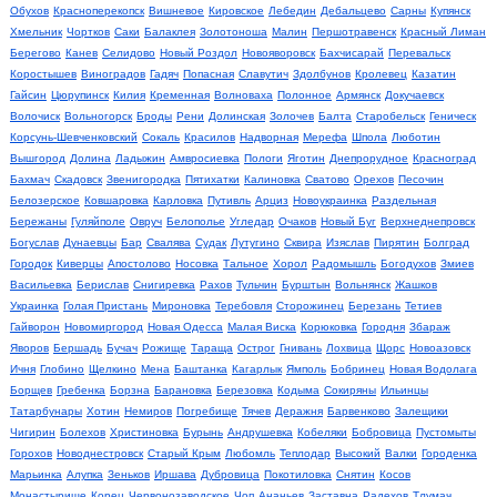
Обухов
Красноперекопск
Вишневое
Кировское
Лебедин
Дебальцево
Сарны
Купянск
Хмельник
Чортков
Саки
Балаклея
Золотоноша
Малин
Першотравенск
Красный Лиман
Берегово
Канев
Селидово
Новый Роздол
Новояворовск
Бахчисарай
Перевальск
Коростышев
Виноградов
Гадяч
Попасная
Славутич
Здолбунов
Кролевец
Казатин
Гайсин
Цюрупинск
Килия
Кременная
Волноваха
Полонное
Армянск
Докучаевск
Волочиск
Вольногорск
Броды
Рени
Долинская
Золочев
Балта
Старобельск
Геническ
Корсунь-Шевченковский
Сокаль
Красилов
Надворная
Мерефа
Шпола
Люботин
Вышгород
Долина
Ладыжин
Амвросиевка
Пологи
Яготин
Днепрорудное
Красноград
Бахмач
Скадовск
Звенигородка
Пятихатки
Калиновка
Сватово
Орехов
Песочин
Белозерское
Ковшаровка
Карловка
Путивль
Арциз
Новоукраинка
Раздельная
Бережаны
Гуляйполе
Овруч
Белополье
Угледар
Очаков
Новый Буг
Верхнеднепровск
Богуслав
Дунаевцы
Бар
Свалява
Судак
Лутугино
Сквира
Изяслав
Пирятин
Болград
Городок
Киверцы
Апостолово
Носовка
Тальное
Хорол
Радомышль
Богодухов
Змиев
Васильевка
Берислав
Снигиревка
Рахов
Тульчин
Бурштын
Вольнянск
Жашков
Украинка
Голая Пристань
Мироновка
Теребовля
Сторожинец
Березань
Тетиев
Гайворон
Новомиргород
Новая Одесса
Малая Виска
Корюковка
Городня
Збараж
Яворов
Бершадь
Бучач
Рожище
Тараща
Острог
Гнивань
Лохвица
Щорс
Новоазовск
Ичня
Глобино
Щелкино
Мена
Баштанка
Кагарлык
Ямполь
Бобринец
Новая Водолага
Борщев
Гребенка
Борзна
Барановка
Березовка
Кодыма
Сокиряны
Ильинцы
Татарбунары
Хотин
Немиров
Погребище
Тячев
Деражня
Барвенково
Залещики
Чигирин
Болехов
Христиновка
Бурынь
Андрушевка
Кобеляки
Бобровица
Пустомыты
Горохов
Новоднестровск
Старый Крым
Любомль
Теплодар
Высокий
Валки
Городенка
Марьинка
Алупка
Зеньков
Иршава
Дубровица
Покотиловка
Снятин
Косов
Монастырище
Корец
Червонозаводское
Чоп
Ананьев
Заставна
Радехов
Тлумач