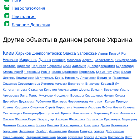
Невропатология
Психология
Лечение Давления
Другие объекты в данном регоне Украина
Киев
Харьков
Днепропетровск
Одесса
Запорожье
Львов
Кривой Рог
Николаев
Мариуполь
Луганск
Винница
Макеевка
Херсон
Севастополь
Симферополь
Полтава
Горловка
Чернигов
Черкассы
Сумы
Житомир
Днепродзержинск
Кировоград
Хмельницкий
Черновцы
Ровно
Ивано-Франковск
Тернополь
Кременчуг
Луцк
Белая
Церковь
Краматорск
Мелитополь
Керчь
Никополь
Лисичанск
Бердянск
Павлоград
Славянск
Северодонецк
Ужгород
Алчевск
Евпатория
Енакиево
Красный Луч
Константиновка
Стаханов
Конотоп
Александрия
Шостка
Измаил
Бердичев
Умань
Артемовск
Ялта
Торез
Мукачево
Феодосия
Бровары
Свердловск
Нежин
Смела
Дрогобыч
Дружковка
Рубежное
Шахтерск
Червоноград
Антрацит
Калуш
Прилуки
Ковель
Харцызск
Снежное
Стрый
Коростень
Коломыя
Лозовая
Лубны
Новая Каховка
Светловодск
Белгород-Днестровский
Брянка
Нововолынск
Марганец
Изюм
Ильичевск
Фастов
Желтые Воды
Энергодар
Ахтырка
Шепетовка
Борисполь
Краснодон
Миргород
Джанкой
Вознесенск
Токмак
Каховка
Южноукраинск
Жмеринка
Дубно
Кузнецовск
Борислав
Васильков
Самбор
Ясиноватая
Ирпень
Славута
Боярка
Доброполье
Синельниково
Староконстантинов
Глухов
Трускавец
Чугуев
Алушта
Костополь
Хуст